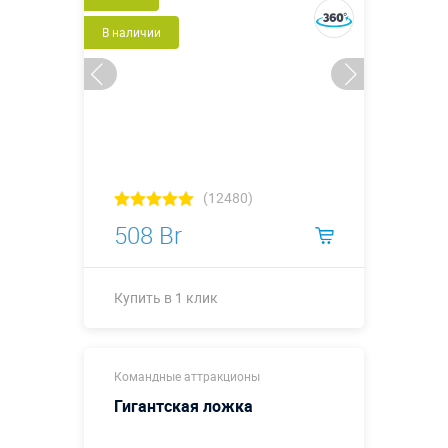
В наличии
(12480)
508 Br
Купить в 1 клик
0,45 х 0,45 м
Размеры, м:
Командные аттракционы
(диаметр -0,3
м)
Гигантская ложка
Больше деталей →