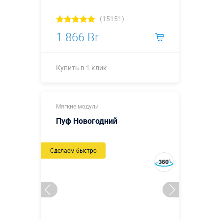
(15151)
1 866 Br
Купить в 1 клик
Высота - 2,4
Мягкие модули
м; подиум
-1х1 м;
Пуф Новогодний
внутренний
размер
Размеры, м:
экрана для
Сделаем быстро
ракеты -
0,5х0,5 м;
длина бомбы
0,7 м.
Больше деталей →
Смотреть видео