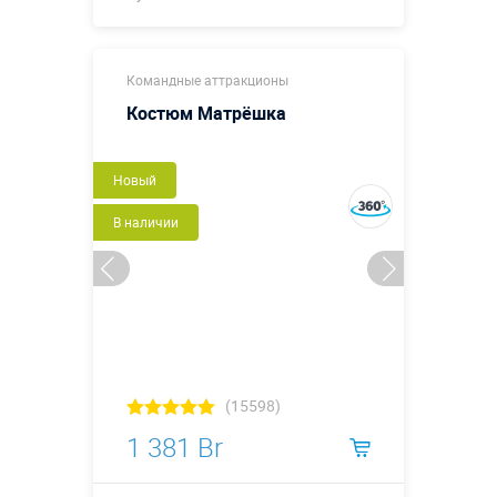
0,45 х 0,3 х
Размеры, м:
Командные аттракционы
0,45
Костюм Матрёшка
Больше деталей →
Смотреть видео
Новый
Купить в 1 клик
В наличии
(15598)
1 381 Br