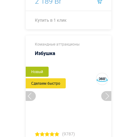
2 189 Br
Купить в 1 клик
Молоток: 0,9
Командные аттракционы
х 1,5 (0,45
диаметр
Избушка
молотка;
0,25 диаметр
Размеры, м:
рукоятки), м.
Новый
Доска: 2,1 х
1,1 х 0,5 м.
Сделаем быстро
Гвоздь: 0,2 х
0,2 х 0,7 м.
Больше деталей →
Купить в 1 клик
(9787)