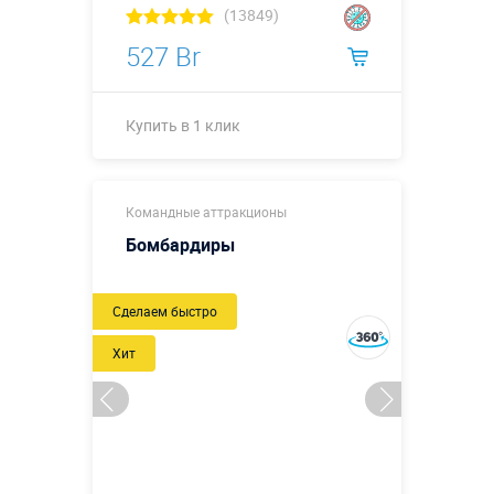
(13849)
527 Br
Купить в 1 клик
Ø0,3 х ↗3,0
Размеры, м:
Командные аттракционы
м.
Бомбардиры
Больше деталей →
Новый
Сделаем быстро
Купить в 1 клик
Хит