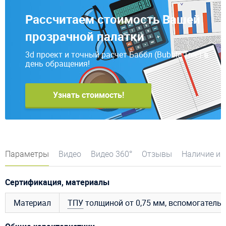
Рассчитаем стоимость Вашей
прозрачной палатки
3d проект и точный расчет Баббл (Bubble Tree) в
день обращения!
Узнать стоимость!
Параметры
Видео
Видео 360°
Отзывы
Наличие и 
Сертификация, материалы
Материал
ТПУ
толщиной от 0,75 мм, вспомогатель