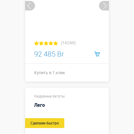
(16240)
92 485 Br
Купить в 1 клик
12,1 х 13,2 х
Надувные батуты
5,7 м,
габаритные
Лего
размеры с
Размеры, м:
учетом
пандусов,
Сделаем быстро
высота
горки 2,5 м