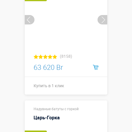
(8158)
63 620 Br
Купить в 1 клик
11,8 х 11,8 х
Размеры, м:
Надувные батуты с горкой
7,0 м
Царь-Горка
Больше деталей →