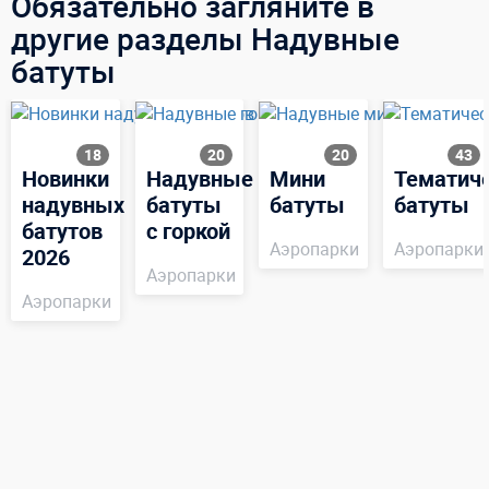
Обязательно загляните в
другие разделы Надувные
батуты
18
20
20
43
Новинки
Надувные
Мини
Тематич
надувных
батуты
батуты
батуты
батутов
с горкой
Аэропарки
Аэропарки
2026
Аэропарки
Аэропарки