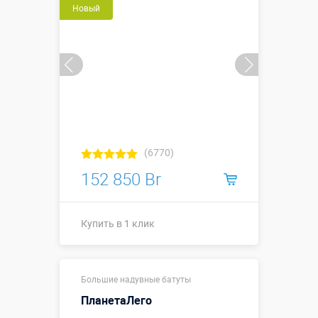
Новый
Купить в 1 клик
(6770)
152 850 Br
Купить в 1 клик
11,8 х 26,3 х
Размеры, м:
Большие надувные батуты
11,5 м
ПланетаЛего
Больше деталей →