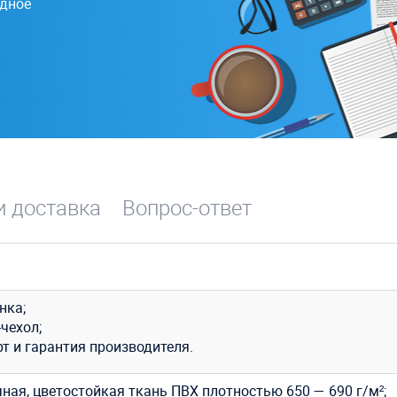
одное
и доставка
Вопрос-ответ
нка;
чехол;
т и гарантия производителя.
ная, цветостойкая ткань
ПВХ
плотностью 650 — 690 г/м²;