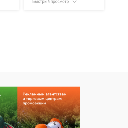
Быстрый просмотр
Быст