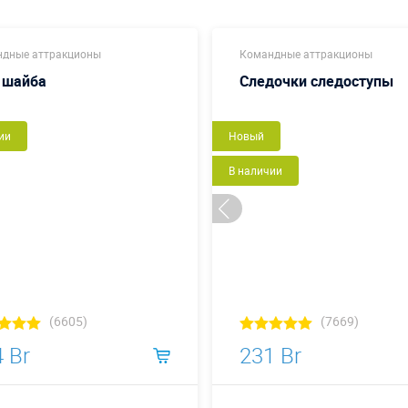
дные аттракционы
Командные аттракционы
 шайба
Следочки следоступы
ии
Новый
В наличии
(6605)
(7669)
 Br
231 Br