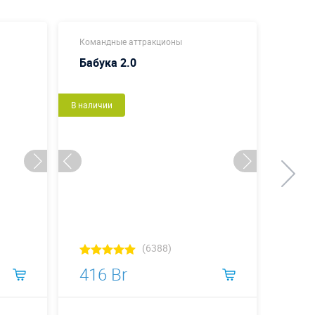
Командные аттракционы
Коман
Бабука 2.0
Розе
В наличии
В налич
(6388)
416 Br
447