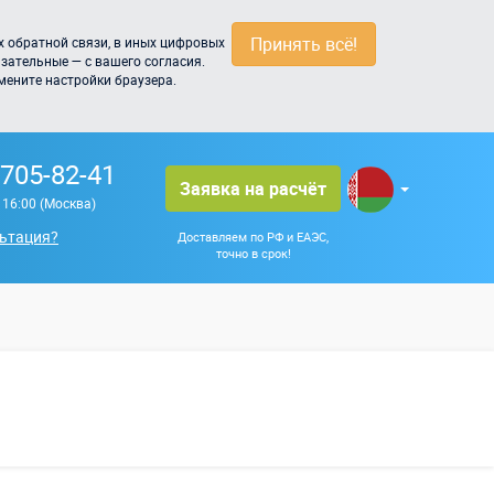
Принять всё!
 обратной связи, в иных цифровых
зательные — с вашего согласия.
мените настройки браузера.
 705-82-41
Заявка на расчёт
о 16:00 (Москва)
ьтация?
Доставляем по РФ и ЕАЭС,
точно в срок!