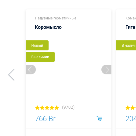
Надувные герметичные
Коман
Коромысло
Гига
Новый
В налич
В наличии
(9702)
766 Br
204