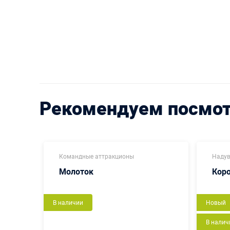
Рекомендуем посмо
Командные аттракционы
Надув
Молоток
Кор
В наличии
Новый
В налич