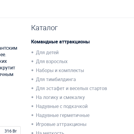
Каталог
Командные аттракционы
антским
Для детей
ее.
ких
Для взрослых
окрутит
Наборы и комплекты
бычным
Для тимбилдинга
Для эстафет и веселых стартов
На логику и смекалку
Надувные с подкачкой
Надувные герметичные
Игровые аттракционы
316 Br
На меткость