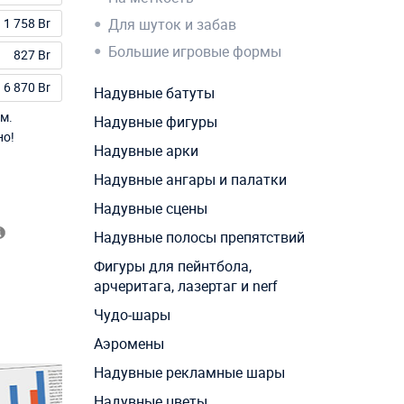
1 758 Br
Для шуток и забав
Большие игровые формы
827 Br
6 870 Br
Надувные батуты
м.
Надувные фигуры
но!
Надувные арки
Надувные ангары и палатки
Надувные сцены
Надувные полосы препятствий
Фигуры для пейнтбола,
арчеритага, лазертаг и nerf
Чудо-шары
Аэромены
Надувные рекламные шары
Надувные цветы