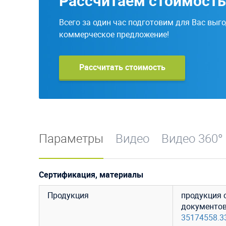
Рассчитаем стоимость
Всего за один час подготовим для Вас выг
коммерческое предложение!
Рассчитать стоимость
Параметры
Видео
Видео 360°
Сертификация, материалы
Продукция
продукция 
документо
35174558.3