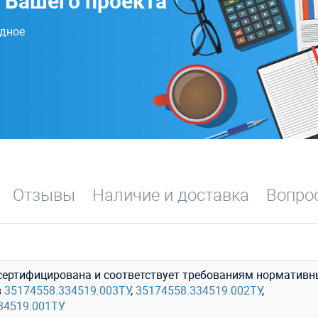
 Вашего проекта
одное
Отзывы
Наличие и доставка
Вопрос
сертифицирована и соответствует требованиям нормативн
в
35174558.334519.003ТУ
,
35174558.334519.002ТУ
,
34519.001ТУ