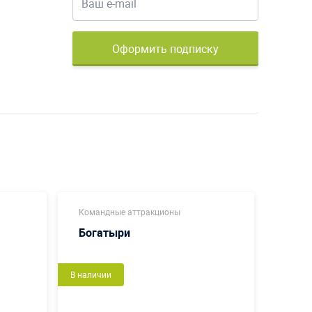
Оформить подписку
Командные аттракционы
Коман
Богатыри
Футб
В наличии
Новый
В налич