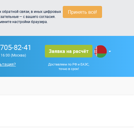
Принять всё!
 обратной связи, в иных цифровых
зательные — с вашего согласия.
мените настройки браузера.
 705-82-41
Заявка на расчёт
о 16:00 (Москва)
ьтация?
Доставляем по РФ и ЕАЭС,
точно в срок!