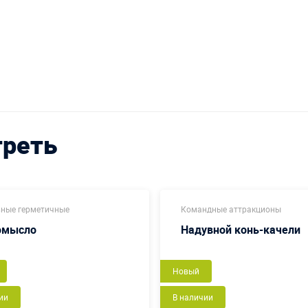
треть
ные герметичные
Командные аттракционы
омысло
Надувной конь-качели
Новый
ии
В наличии