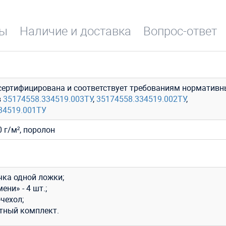
вы
Наличие и доставка
Вопрос-ответ
сертифицирована и соответствует требованиям нормативн
в
35174558.334519.003ТУ
,
35174558.334519.002ТУ
,
34519.001ТУ
 г/м², поролон
чка одной ложки;
ени» - 4 шт.;
чехол;
тный комплект.