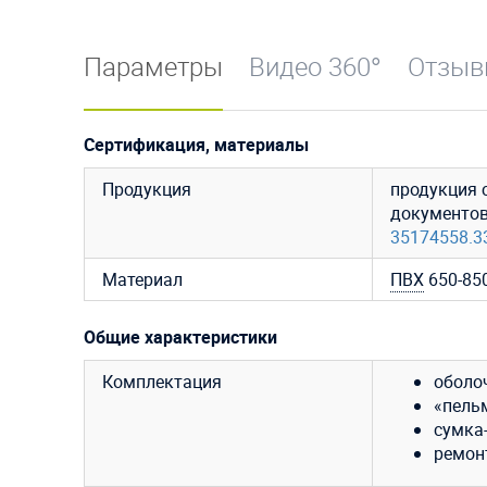
Параметры
Видео 360°
Отзы
Сертификация, материалы
Продукция
продукция 
документо
35174558.3
Материал
ПВХ
650-850
Общие характеристики
Комплектация
оболо
«пельм
сумка-
ремон