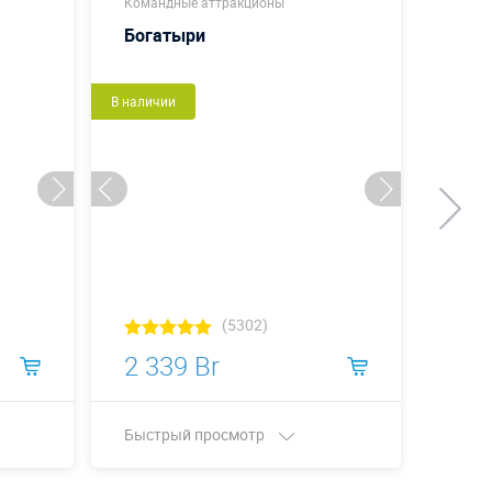
Командные аттракционы
Коман
Богатыри
Футб
В наличии
Новый
В налич
(5302)
2 339 Br
5 9
Быстрый просмотр
Быст