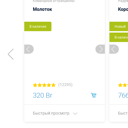
Командные аттракционы
Надув
Молоток
Кор
В наличии
Новый
В налич
(12295)
320 Br
766
Быстрый просмотр
Быст