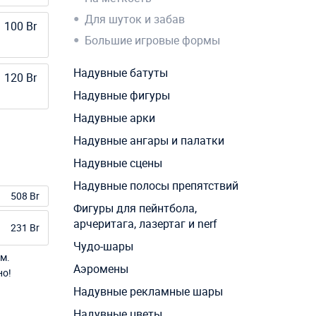
Для шуток и забав
 100 Br
Большие игровые формы
Надувные батуты
 120 Br
Надувные фигуры
Надувные арки
Надувные ангары и палатки
Надувные сцены
Надувные полосы препятствий
508 Br
Фигуры для пейнтбола,
арчеритага, лазертаг и nerf
231 Br
Чудо-шары
м.
Аэромены
но!
Надувные рекламные шары
Надувные цветы