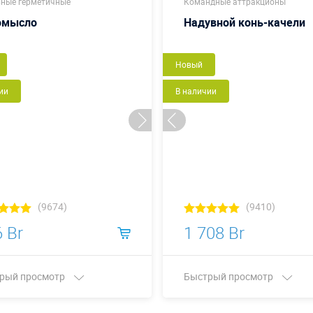
ные герметичные
Командные аттракционы
омысло
Надувной конь-качели
Новый
ии
В наличии
(9674)
(9410)
 Br
1 708 Br
рый просмотр
Быстрый просмотр