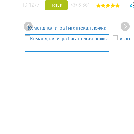
ID
1277
8 361
Новый