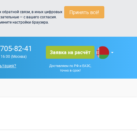
Принять всё!
 обратной связи, в иных цифровых
зательные — с вашего согласия.
мените настройки браузера.
 705-82-41
Заявка на расчёт
о 16:00 (Москва)
ьтация?
Доставляем по РФ и ЕАЭС,
точно в срок!