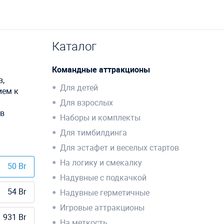
Каталог
Командные аттракционы
в,
Для детей
ием к
Для взрослых
 в
Наборы и комплекты
Для тимбилдинга
Для эстафет и веселых стартов
На логику и смекалку
50 Br
Надувные с подкачкой
54 Br
Надувные герметичные
Игровые аттракционы
931 Br
На меткость