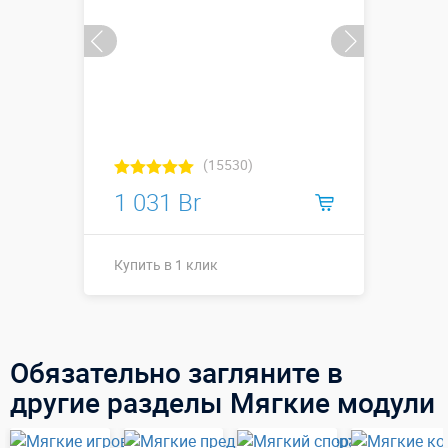
(15530)
1 031 Br
Купить в 1 клик
Размеры, м:
0,7 х 0,7 х 0,7
Больше деталей →
Обязательно загляните в
другие разделы Мягкие модули
Купить в 1 клик