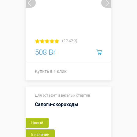
(12429)
508 Br
Купить в 1 клик
0,45 х 0,45 м
Размеры, м:
Для эстафет и веселых стартов
(диаметр -0,3
м)
Сапоги-скороходы
Больше деталей →
Новый
Купить в 1 клик
В наличии