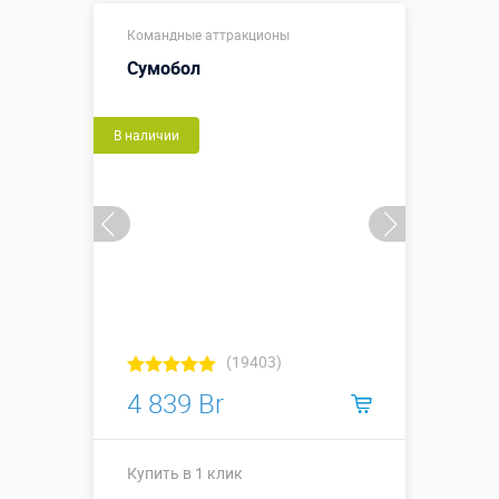
↕1,7 м, Ø 1,0 м
Командные аттракционы
(максимальная
ширина по
Сумобол
Размеры, м:
выступающим
элементам 1,4
м)
В наличии
Больше деталей →
Купить в 1 клик
(19403)
4 839 Br
Купить в 1 клик