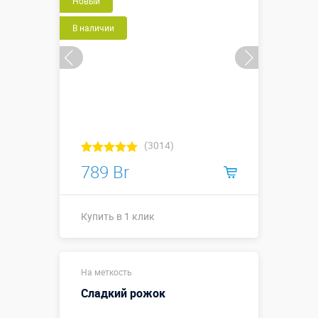
Новый
В наличии
(3014)
789 Br
Купить в 1 клик
1,0 х 0,5 х 0,1
Размеры, м:
На меткость
м
Сладкий рожок
Больше деталей →