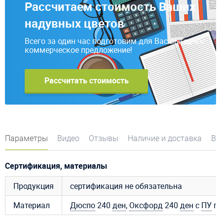
Рассчитаем стоимость Ваших
надувных цветов
Всего за один час подготовим для Вас выгодное
коммерческое предложение!
Рассчитать стоимость
Параметры
Видео
Отзывы
Наличие и доставка
Во
Сертификация, материалы
Продукция
сертификация не обязательна
Материал
Дюспо
240
ден
,
Оксфорд
240
ден
с
ПУ
пр