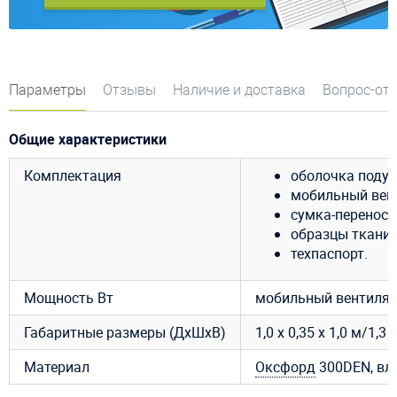
Параметры
Отзывы
Наличие и доставка
Вопрос-от
Общие характеристики
Комплектация
оболочка подуш
мобильный венти
сумка-переноск
образцы ткани 
техпаспорт.
Мощность Вт
мобильный вентилято
Габаритные размеры (ДхШхВ)
1,0 х 0,35 х 1,0 м/1,3 х
Материал
Оксфорд
300DEN, вл