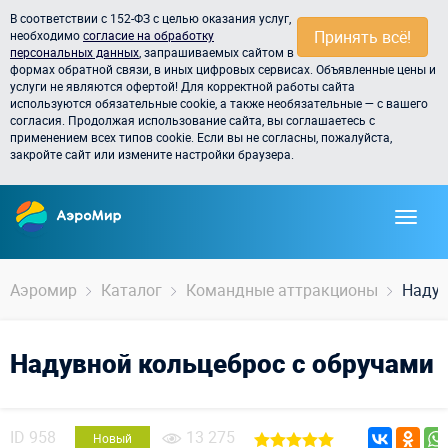
В соответствии с 152-ФЗ с целью оказания услуг,
Принять всё!
необходимо
согласие на обработку
персональных данных
, запрашиваемых сайтом в
формах обратной связи, в иных цифровых сервисах. Объявленные цены и
услуги не являются офертой! Для корректной работы сайта
используются обязательные cookie, а также необязательные — с вашего
согласия. Продолжая использование сайта, вы соглашаетесь с
применением всех типов cookie. Если вы не согласны, пожалуйста,
закройте сайт или измените настройки браузера.
Аэромир
Каталог
Командные аттракционы
Надув
Надувной кольцеброс с обручами
ID
958
13 275
Новый