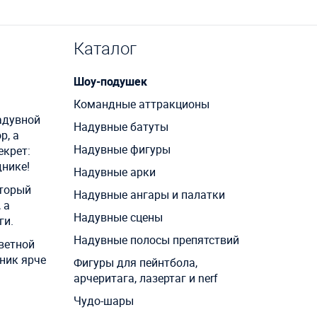
Каталог
Шоу-подушек
Командные аттракционы
адувной
Надувные батуты
р, а
Надувные фигуры
екрет:
днике!
Надувные арки
оторый
Надувные ангары и палатки
 а
Надувные сцены
ги.
Надувные полосы препятствий
цветной
ник ярче
Фигуры для пейнтбола,
арчеритага, лазертаг и nerf
Чудо-шары