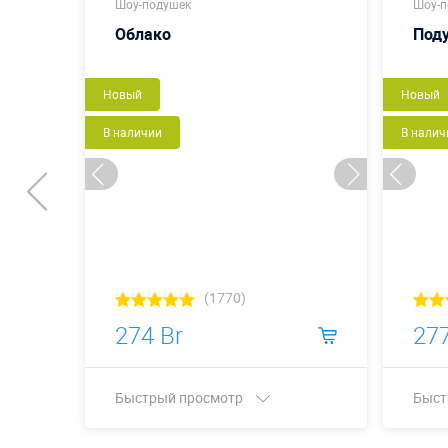
Шоу-подушек
Шоу-п
Облако
Под
Новый
Новый
В наличии
В налич
(1770)
274 Br
277
Быстрый просмотр
Быст