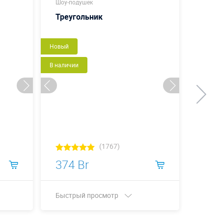
Шоу-подушек
Шоу-п
Треугольник
Бут
Новый
Новый
В наличии
В налич
(1767)
374 Br
393
Быстрый просмотр
Быст