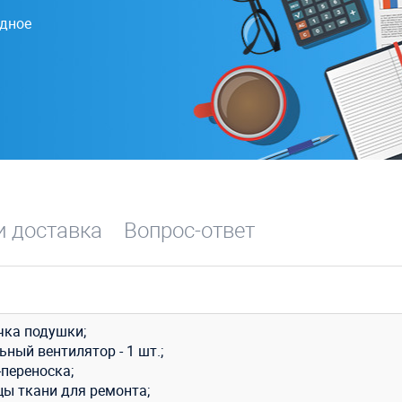
одное
и доставка
Вопрос-ответ
чка подушки;
ный вентилятор - 1 шт.;
-переноска;
цы ткани для ремонта;