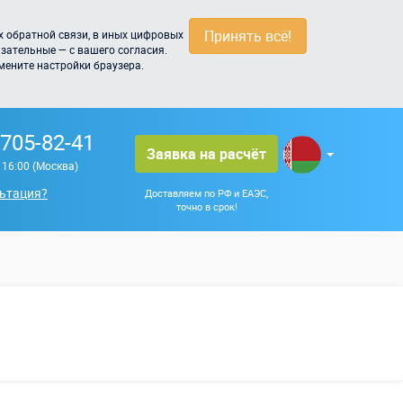
Принять всё!
 обратной связи, в иных цифровых
зательные — с вашего согласия.
мените настройки браузера.
 705-82-41
Заявка на расчёт
о 16:00 (Москва)
ьтация?
Доставляем по РФ и ЕАЭС,
точно в срок!