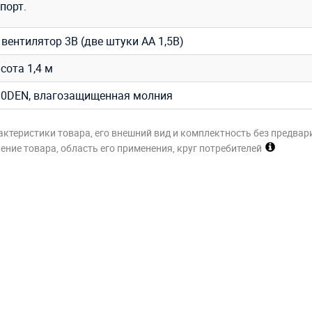
порт.
вентилятор 3В (две штуки АА 1,5В)
ысота 1,4 м
0DEN, влагозащищенная молния
актеристики товара, его внешний вид и комплектность без предвар
ние товара, область его применения, круг потребителей