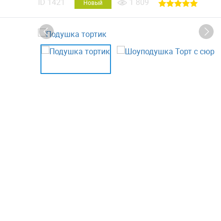
ID
1421
1 809
Новый