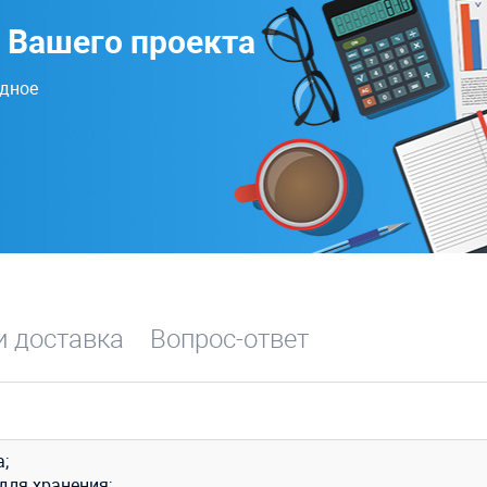
 Вашего проекта
одное
и доставка
Вопрос-ответ
;
для хранения;