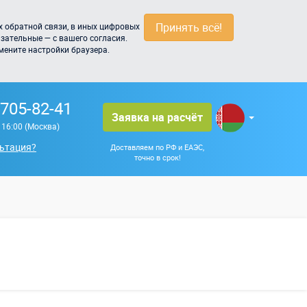
Принять всё!
 обратной связи, в иных цифровых
зательные — с вашего согласия.
мените настройки браузера.
 705-82-41
Заявка на расчёт
о 16:00 (Москва)
ьтация?
Доставляем по РФ и ЕАЭС,
точно в срок!