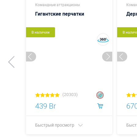
Командные аттракционы
Коман
Гигантские перчатки
Дер
В наличии
В налич
(20303)
439 Br
670
Быстрый просмотр
Быст