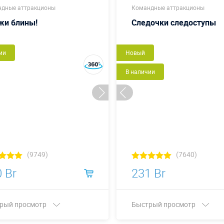
дные аттракционы
Командные аттракционы
жи блины!
Следочки следоступы
ии
Новый
В наличии
(9749)
(7640)
 Br
231 Br
рый просмотр
Быстрый просмотр