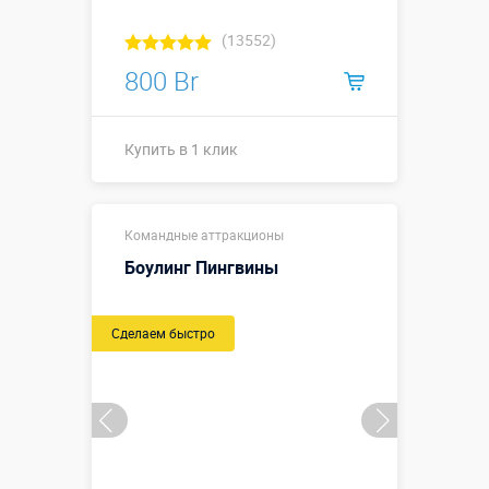
3,4 м.,
внешний
(13552)
диаметр 4,9 м
800 Br
Больше деталей →
Смотреть видео
Купить в 1 клик
Купить в 1 клик
Купить в 1 клик
Командные аттракционы
Боулинг Пингвины
Сделаем быстро