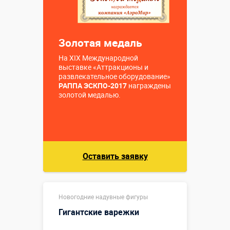
Золотая медаль
На XIX Международной
выставке «Аттракционы и
развлекательное оборудование»
РАППА ЭСКПО-2017
награждены
золотой медалью.
Оставить заявку
Новогодние надувные фигуры
Гигантские варежки