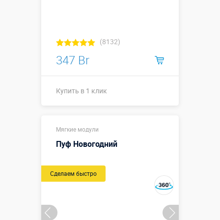
(8132)
347 Br
Купить в 1 клик
110см ⌀ 75
Размеры, м:
Мягкие модули
см
Пуф Новогодний
Больше деталей →
Сделаем быстро
Купить в 1 клик