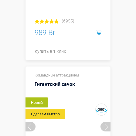
(6955)
989 Br
Купить в 1 клик
↔0,6 х ↗0,1 х
Размеры, м:
Командные аттракционы
↕0,6 м (одна
варежка)
Гигантский сачок
Больше деталей →
Новый
Купить в 1 клик
Сделаем быстро