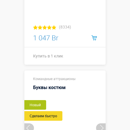
(8334)
1 047 Br
Купить в 1 клик
↕2,4 х ⌀1,3
Размеры, м:
Командные аттракционы
(1,0) х ⌀0,20
м
Буквы костюм
Больше деталей →
Новый
Купить в 1 клик
Сделаем быстро