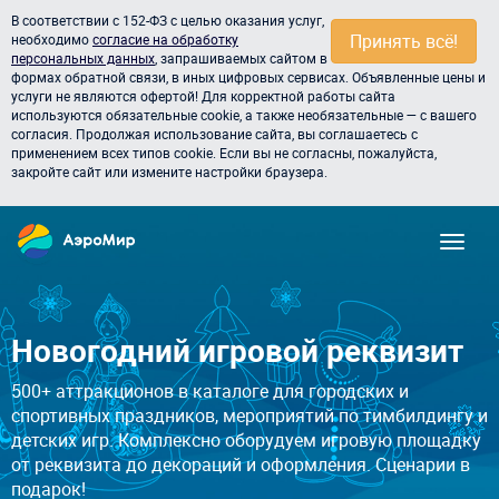
В соответствии с 152-ФЗ с целью оказания услуг,
Принять всё!
необходимо
согласие на обработку
персональных данных
, запрашиваемых сайтом в
формах обратной связи, в иных цифровых сервисах. Объявленные цены и
услуги не являются офертой! Для корректной работы сайта
используются обязательные cookie, а также необязательные — с вашего
согласия. Продолжая использование сайта, вы соглашаетесь с
применением всех типов cookie. Если вы не согласны, пожалуйста,
закройте сайт или измените настройки браузера.
Новогодний игровой реквизит
500+ аттракционов в каталоге для городских и
спортивных праздников, мероприятий по тимбилдингу и
детских игр. Комплексно оборудуем игровую площадку
от реквизита до декораций и оформления. Сценарии в
подарок!