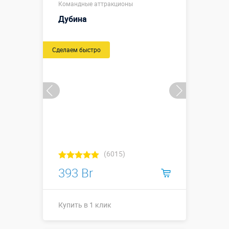
Размеры, м:
Командные аттракционы
м, высота
0,15 м
Дубина
Больше деталей →
Сделаем быстро
Купить в 1 клик
(6015)
393 Br
Купить в 1 клик