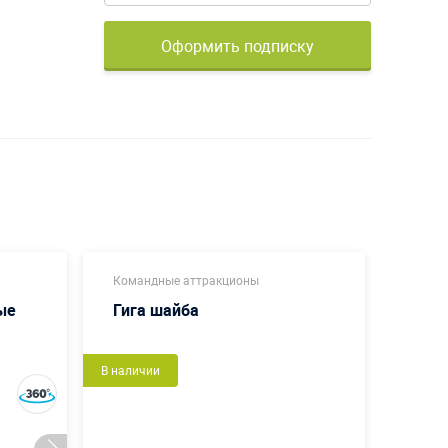
Оформить подписку
Командные аттракционы
Коман
ые
Гига шайба
Пенё
В наличии
В налич