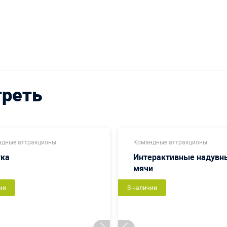
треть
дные аттракционы
Командные аттракционы
ука
Интерактивные надувн
мячи
ии
В наличии