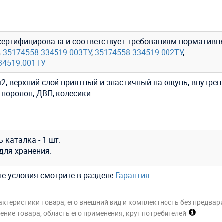
сертифицирована и соответствует требованиям нормативн
в
35174558.334519.003ТУ
,
35174558.334519.002ТУ
,
34519.001ТУ
2, верхний слой приятный и эластичный на ощупь, внутрен
 поролон, ДВП, колесики.
 каталка - 1 шт.
для хранения.
ые условия смотрите в разделе
Гарантия
актеристики товара, его внешний вид и комплектность без предвар
ние товара, область его применения, круг потребителей