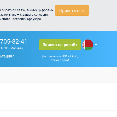
Принять всё!
 обратной связи, в иных цифровых
зательные — с вашего согласия.
мените настройки браузера.
 705-82-41
Заявка на расчёт
о 16:00 (Москва)
ьтация?
Доставляем по РФ и ЕАЭС,
точно в срок!