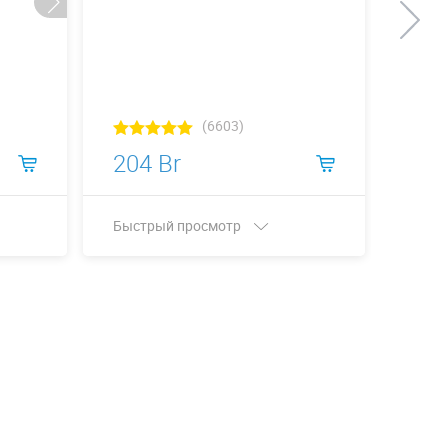
(6603)
204 Br
212
Быстрый просмотр
Быст