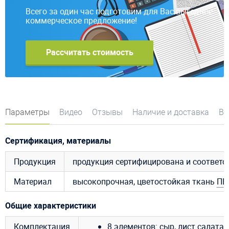
Всего за один час подготовим для Вас выгодное
коммерческое предложение!
Рассчитать стоимость
Параметры
Видео
Отзывы
Наличие и доставка
Во
Сертификация, материалы
Продукция
продукция сертифицирована и соответ
Материал
высокопрочная, цветостойкая ткань
ПВ
Общие характеристики
Комплектация
8 элементов: сыр, лист салата, 