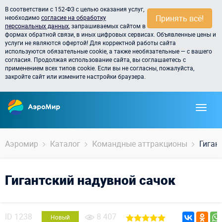
В соответствии с 152-ФЗ с целью оказания услуг,
Принять всё!
необходимо
согласие на обработку
персональных данных
, запрашиваемых сайтом в
формах обратной связи, в иных цифровых сервисах. Объявленные цены и
услуги не являются офертой! Для корректной работы сайта
используются обязательные cookie, а также необязательные — с вашего
согласия. Продолжая использование сайта, вы соглашаетесь с
применением всех типов cookie. Если вы не согласны, пожалуйста,
закройте сайт или измените настройки браузера.
Аэромир
Каталог
Командные аттракционы
Гиган
Гигантский надувной сачок
ID
1238
8 407
Новый