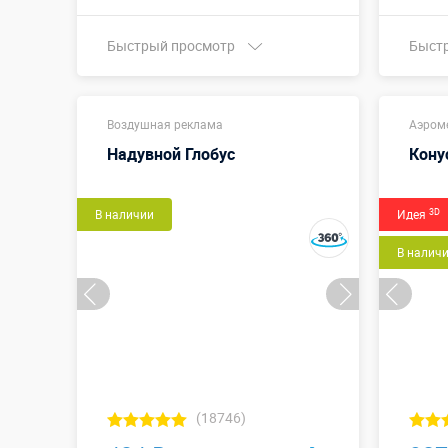
Быстрый просмотр
Быст
Купить в 1 клик
Воздушная реклама
Аэром
Надувной Глобус
Кону
3D
В наличии
Идея
В налич
(18746)