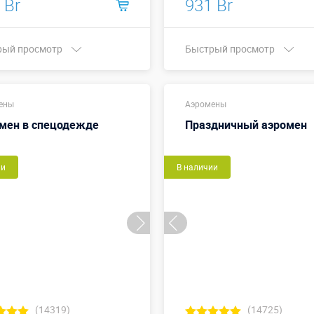
 Br
931 Br
рый просмотр
Быстрый просмотр
Одноцвет
Купить в 1 клик
ены
↕2,5 м (⌀
Аэромены
а, метры:
подставки
мен в спецодежде
Праздничный аэромен
0,8 м)
Больше деталей →
ии
В наличии
Купить в 1 клик
(14319)
(14725)