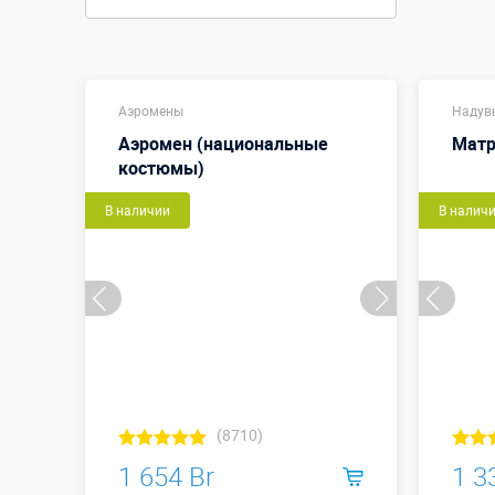
Аэромены
Надув
Аэромен (национальные
Матр
костюмы)
В наличии
В налич
(8710)
1 654 Br
1 3