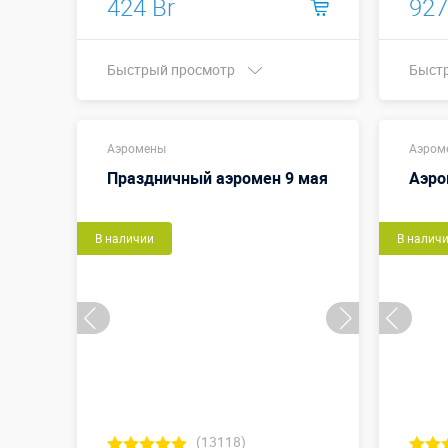
424 Br
927
Быстрый просмотр
Быст
Купить в 1 клик
Аэромены
Аэром
Высот
Праздничный аэромен 9 мая
Аэро
В наличии
В налич
(13118)