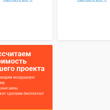
ссчитаем
оимость
шего проекта
зводим воздушную
аму
дные цены
кет сделаем бесплатно!