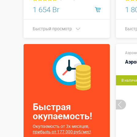
1 654 Br
1 8
Быстрый просмотр
Быст
Купить в 1 клик
Аэром
Аэро
В налич
Быстрая
окупаемость!
Окупаемость от 3х месяцев,
прибыль от 177 000 руб/мес!