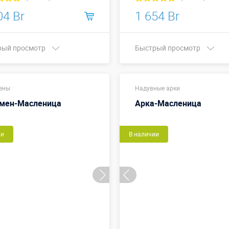
04 Br
1 654 Br
рый просмотр
Быстрый просмотр
Купить в 1 клик
Купить в 1 клик
ены
Надувные арки
мен-Масленица
Арка-Масленица
ии
В наличии