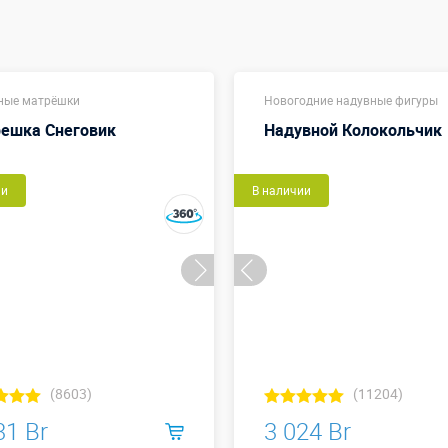
ные матрёшки
Новогодние надувные фигуры
ешка Снеговик
Надувной Колокольчик
ии
В наличии
(8603)
(11204)
31 Br
3 024 Br