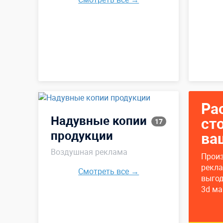
Ра
Надувные копии
ст
17
продукции
ва
Воздушная реклама
Прои
рекл
Смотреть все →
выго
3d ма