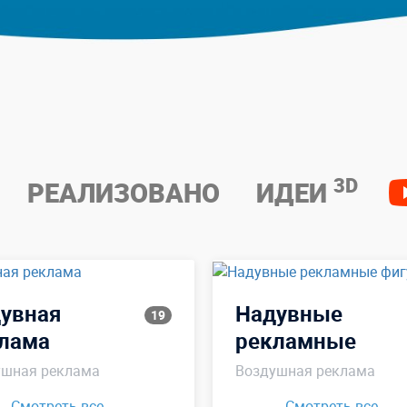
3D
РЕАЛИЗОВАНО
ИДЕИ
увная
Надувные
19
лама
рекламные
фигуры
ушная реклама
Воздушная реклама
Смотреть все →
Смотреть все →