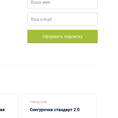
Оформить подписку
Снегурочки
Новог
ная
Снегурочка стандарт 2.0
Ново