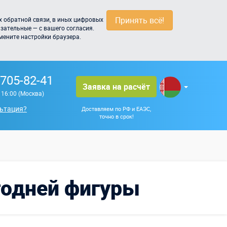
Принять всё!
 обратной связи, в иных цифровых
зательные — с вашего согласия.
мените настройки браузера.
 705-82-41
Заявка на расчёт
о 16:00 (Москва)
ьтация?
Доставляем по РФ и ЕАЭС,
точно в срок!
годней фигуры