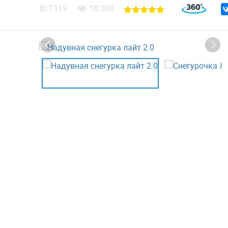
ID
1119
10 008