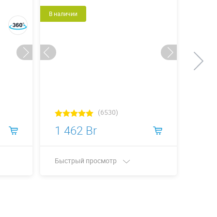
В наличии
В налич
(6530)
1 462 Br
3 1
Быстрый просмотр
Быст