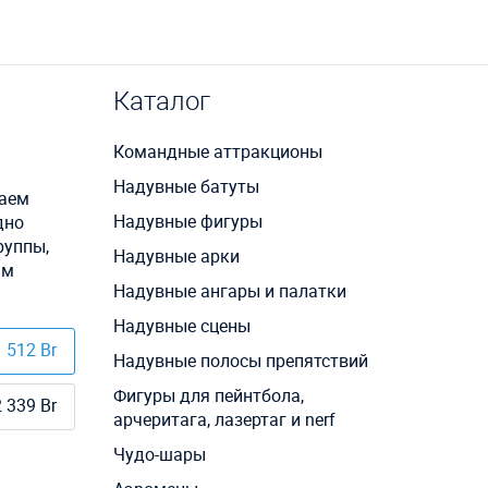
Каталог
Командные аттракционы
Надувные батуты
ваем
Надувные фигуры
дно
руппы,
Надувные арки
ым
Надувные ангары и палатки
Надувные сцены
 512 Br
Надувные полосы препятствий
Фигуры для пейнтбола,
 339 Br
арчеритага, лазертаг и nerf
Чудо-шары