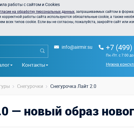
ла работы с сайтом и Cookies
гласие на обработку персональных данных
, запрашиваемых сайтом в формах
я корректной работы сайта используются обязательные cookie, а также необя
 всех типов cookie. Если вы не согласны, пожалуйста, закройте сайт или из
+7 (499)
info@airmir.su
Пн.-Пт. с 7:00 д
алог
Контакты
Нужна консул
гуры
Снегурочки
Снегурочка Лайт 2.0
.0 — новый образ ново