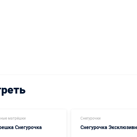
треть
ные матрёшки
Снегурочки
решка Снегурочка
Снегурочка Эксклюзив