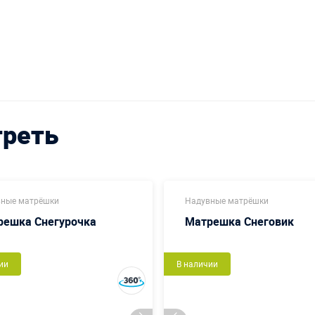
треть
ные матрёшки
Надувные матрёшки
решка Снегурочка
Матрешка Снеговик
ии
В наличии