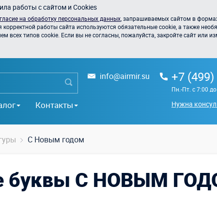
ла работы с сайтом и Cookies
гласие на обработку персональных данных
, запрашиваемых сайтом в формах
я корректной работы сайта используются обязательные cookie, а также необя
 всех типов cookie. Если вы не согласны, пожалуйста, закройте сайт или из
+7 (499)
info@airmir.su
Пн.-Пт. с 7:00 д
алог
Контакты
Нужна консул
гуры
С Новым годом
е буквы С НОВЫМ ГОДО