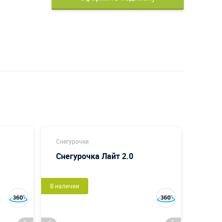
Снегурочки
Новог
Снегурочка Лайт 2.0
Ёлка
Экс
В наличии
В налич