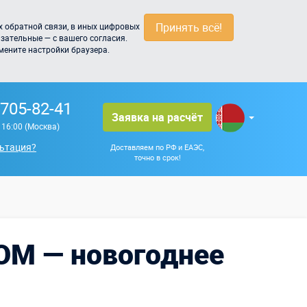
Принять всё!
 обратной связи, в иных цифровых
зательные — с вашего согласия.
мените настройки браузера.
 705-82-41
Заявка на расчёт
о 16:00 (Москва)
ьтация?
Доставляем по РФ и ЕАЭС,
точно в срок!
М — новогоднее