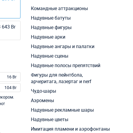
Командные аттракционы
Надувные батуты
 643 Br
Надувные фигуры
Надувные арки
Надувные ангары и палатки
Надувные сцены
Надувные полосы препятствий
Фигуры для пейнтбола,
16 Br
арчеритага, лазертаг и nerf
104 Br
Чудо-шары
екором.
Аэромены
но!
Надувные рекламные шары
Надувные цветы
Имитация пламени и аэрофонтаны