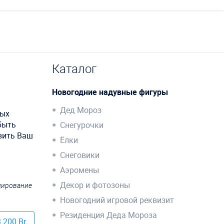
Каталог
Новогодние надувные фигуры
Дед Мороз
бых
быть
Снегурочки
вить Ваш
Ёлки
Снеговики
Аэромены
Декор и фотозоны
ндирование
Новогодний игровой реквизит
Резиденция Деда Мороза
 200 Br