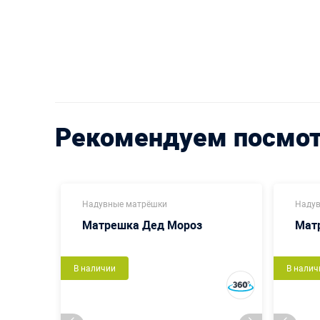
Рекомендуем посмо
Надувные матрёшки
Надув
Матрешка Дед Мороз
Мат
В наличии
В налич