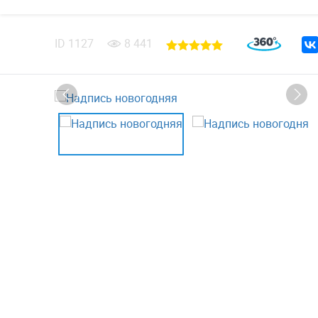
ID
1127
8 441