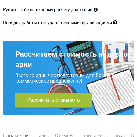
Купить по безналичному расчету для юрлиц
Порядок работы с государственными организациями
Рассчитаем стоимость надувной
арки
Всего за один час подготовим для Вас выгодное
коммерческое предложение!
Рассчитать стоимость
Параметры
Видео
Отзывы
Наличие и доставка
Во