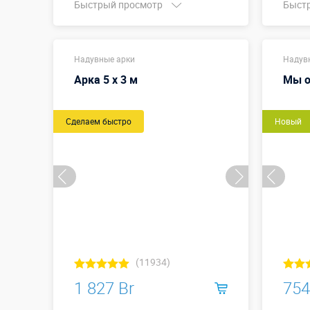
Быстрый просмотр
Быст
Купить в 1 клик
Ширин
Надувные арки
метры
Надув
Арка 5 х 3 м
Мы о
Сделаем быстро
Новый
(11934)
1 827 Br
754