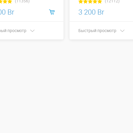
(11356)
(12112)
00 Br
3 200 Br
рый просмотр
Быстрый просмотр
а х Высота,
Ширина х Высота,
8 х 4
5 х 3
:
метры:
Больше деталей →
Больше деталей →
Смотреть видео
Смотреть видео
Купить в 1 клик
Купить в 1 клик