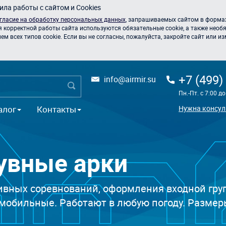
ла работы с сайтом и Cookies
гласие на обработку персональных данных
, запрашиваемых сайтом в формах
я корректной работы сайта используются обязательные cookie, а также необя
 всех типов cookie. Если вы не согласны, пожалуйста, закройте сайт или из
+7 (499)
info@airmir.su
Пн.-Пт. с 7:00 д
алог
Контакты
Нужна консул
увные арки
ивных соревнований, оформления входной гру
 мобильные. Работают в любую погоду. Размеры