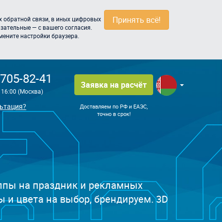
Принять всё!
 обратной связи, в иных цифровых
зательные — с вашего согласия.
мените настройки браузера.
 705-82-41
Заявка на расчёт
о 16:00 (Москва)
ьтация?
Доставляем по РФ и ЕАЭС,
точно в срок!
ппы на праздник и рекламных
 и цвета на выбор, брендируем. 3D