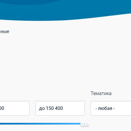
мные
Тематика