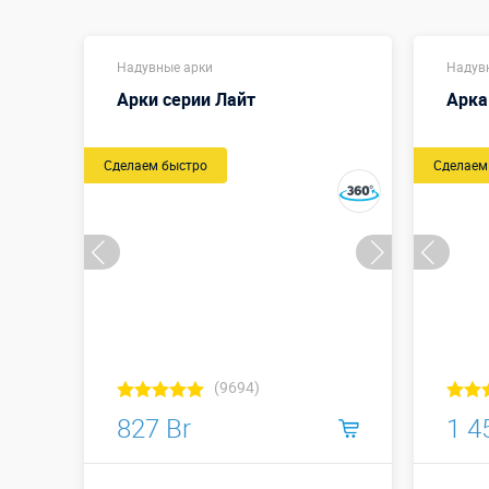
Надувные арки
Надув
Арки серии Лайт
Арка 
Сделаем быстро
Сделаем
(9694)
827 Br
1 4