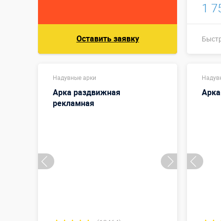
1 7
Оставить заявку
Быст
Надувные арки
Надув
Арка раздвижная
Арка 
рекламная