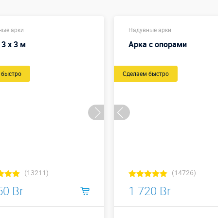
ные арки
Надувные арки
3 х 3 м
Арка с опорами
 быстро
Сделаем быстро
(13211)
(14726)
50 Br
1 720 Br