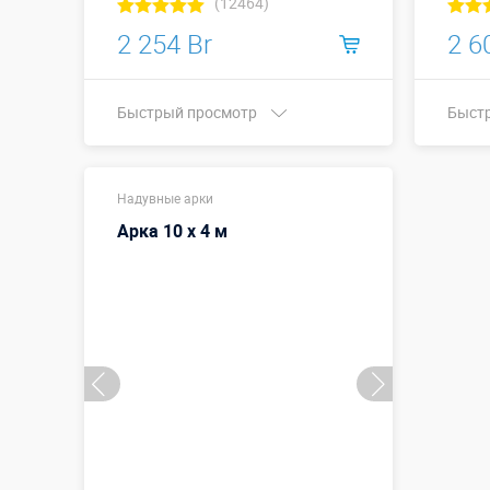
(12464)
2 254 Br
2 6
Быстрый просмотр
Быст
Купить в 1 клик
Ширин
Надувные арки
метры
Арка 10 х 4 м