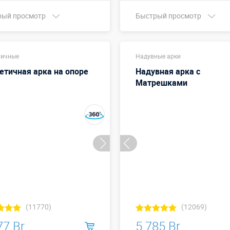
рый просмотр
Быстрый просмотр
а х Высота,
Купить в 1 клик
3х3 м
:
тичные
Надувные арки
етичная арка на опоре
Надувная арка с
Больше деталей →
Матрешками
Купить в 1 клик
(11770)
(12069)
77 Br
5 785 Br