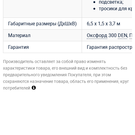
подсветка;
тросики для кр
Габаритные размеры (ДхШхВ)
6,5 х 1,5 х 3,7 м
Материал
Оксфорд
300
DEN
,
П
Гарантия
Гарантия распростра
Производитель оставляет за собой право изменять
характеристики товара, его внешний вид и комплектность без
предварительного уведомления Покупателя, при этом
сохраняются назначение товара, область его применения, круг
потребителей