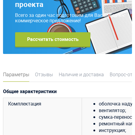
проекта
Всего за один час подготовим для Вас выгодное
коммерческое предложение!
Рассчитать стоимость
Параметры
Отзывы
Наличие и доставка
Вопрос-от
Общие характеристики
Комплектация
оболочка надув
вентилятор;
сумка-переноск
ремонтный набо
инструкция;