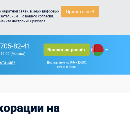
Принять всё!
 обратной связи, в иных цифровых
зательные — с вашего согласия.
мените настройки браузера.
 705-82-41
Заявка на расчёт
о 16:00 (Москва)
ьтация?
Доставляем по РФ и ЕАЭС,
точно в срок!
корации на