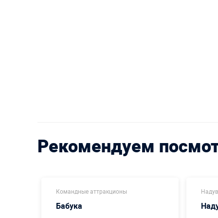
Рекомендуем посмо
Командные аттракционы
Надув
Бабука
Наду