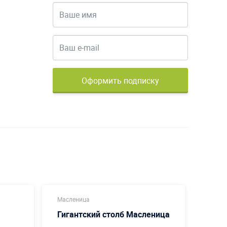
Оформить подписку
Масленица
Масле
Гигантский столб Масленица
Наду
Мас