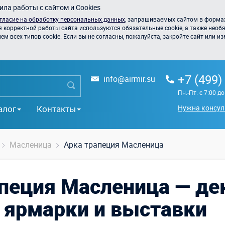
ла работы с сайтом и Cookies
гласие на обработку персональных данных
, запрашиваемых сайтом в формах
я корректной работы сайта используются обязательные cookie, а также необя
 всех типов cookie. Если вы не согласны, пожалуйста, закройте сайт или из
+7 (499)
info@airmir.su
Пн.-Пт. с 7:00 д
алог
Контакты
Нужна консул
Масленица
Арка трапеция Масленица
пеция Масленица — де
 ярмарки и выставки