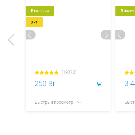
Новый
В наличии
В налич
Хит
(19372)
250 Br
3 4
Быстрый просмотр
Быст