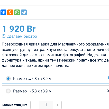
1 920 Br
Сделаем быстро
Превосходная яркая арка для Масленичного оформления
входную группу, театральную постановку, станет отлично
фотозоной для самых памятных фотографий. Надежная
фурнитура и ткань, яркий тематический принт - все это д
данное изделие хитом производства.
1
Размер ↔4,8 х ↕3,9 м
2
Размер ↔5,8 х ↕3,9 м
-
+
Количество, шт