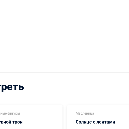
треть
ные фигуры
Масленица
вной трон
Солнце с лентами