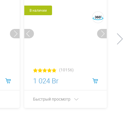
В наличии
В налич
(10156)
1 024 Br
1 0
Быстрый просмотр
Быст