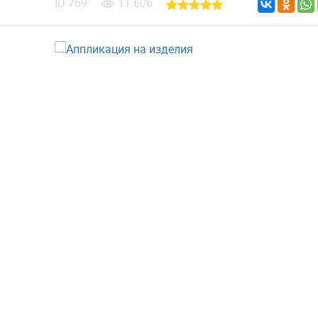
ID
769
11 606