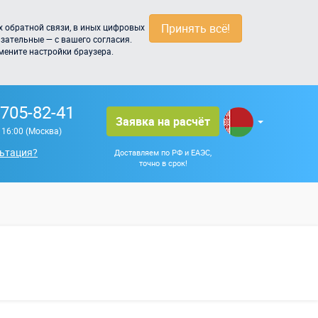
Принять всё!
 обратной связи, в иных цифровых
зательные — с вашего согласия.
мените настройки браузера.
 705-82-41
Заявка на расчёт
о 16:00 (Москва)
ьтация?
Доставляем по РФ и ЕАЭС,
точно в срок!