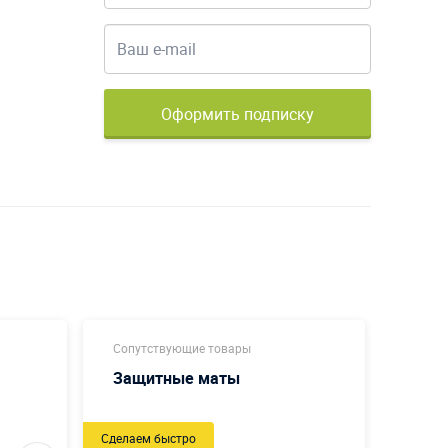
Оформить подписку
Сопутствующие товары
Сопут
Защитные маты
Подс
Тарп
Сделаем быстро
Сделаем