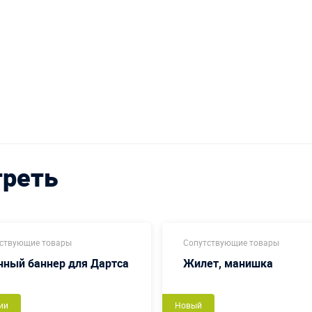
треть
ствующие товары
Сопутствующие товары
нный баннер для Дартса
Жилет, манишка
ии
Новый