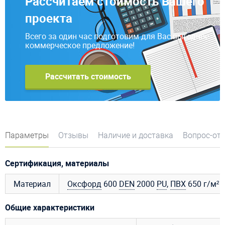
Рассчитаем стоимость Вашего
проекта
Всего за один час подготовим для Вас выгодное
коммерческое предложение!
Рассчитать стоимость
Параметры
Отзывы
Наличие и доставка
Вопрос-от
Сертификация, материалы
Материал
Оксфорд
600
DEN
2000
PU
,
ПВХ
650 г/м²
Общие характеристики