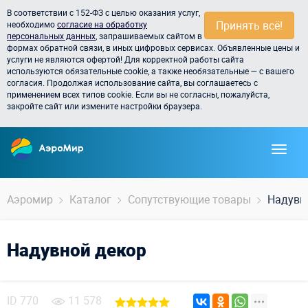
В соответствии с 152-ФЗ с целью оказания услуг,
Принять всё!
необходимо
согласие на обработку
персональных данных
, запрашиваемых сайтом в
формах обратной связи, в иных цифровых сервисах. Объявленные цены и
услуги не являются офертой! Для корректной работы сайта
используются обязательные cookie, а также необязательные — с вашего
согласия. Продолжая использование сайта, вы соглашаетесь с
применением всех типов cookie. Если вы не согласны, пожалуйста,
закройте сайт или измените настройки браузера.
Аэромир
Каталог
Сопутствующие товары
Надувн
Надувной декор
ID
770
11 578