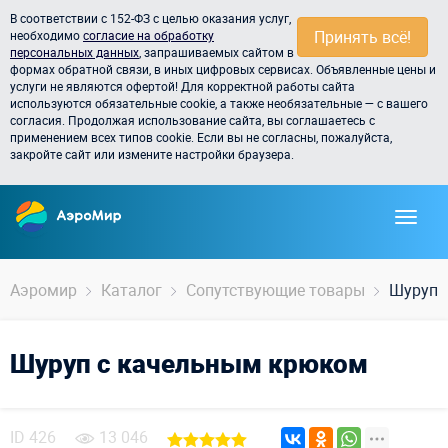
В соответствии с 152-ФЗ с целью оказания услуг,
Принять всё!
необходимо
согласие на обработку
персональных данных
, запрашиваемых сайтом в
формах обратной связи, в иных цифровых сервисах. Объявленные цены и
услуги не являются офертой! Для корректной работы сайта
используются обязательные cookie, а также необязательные — с вашего
согласия. Продолжая использование сайта, вы соглашаетесь с
применением всех типов cookie. Если вы не согласны, пожалуйста,
закройте сайт или измените настройки браузера.
Аэромир
Каталог
Сопутствующие товары
Шуруп с
Шуруп с качельным крюком
ID
426
13 046