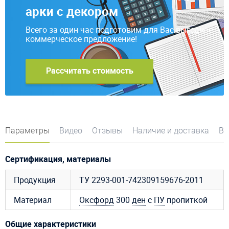
арки с декором
Всего за один час подготовим для Вас выгодное
коммерческое предложение!
Рассчитать стоимость
Параметры
Видео
Отзывы
Наличие и доставка
Во
Сертификация, материалы
Продукция
ТУ 2293-001-742309159676-2011
Материал
Оксфорд
300
ден
с
ПУ
пропиткой
Общие характеристики