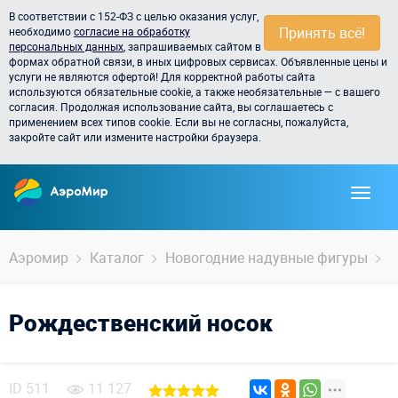
В соответствии с 152-ФЗ с целью оказания услуг,
Принять всё!
необходимо
согласие на обработку
персональных данных
, запрашиваемых сайтом в
формах обратной связи, в иных цифровых сервисах. Объявленные цены и
услуги не являются офертой! Для корректной работы сайта
используются обязательные cookie, а также необязательные — с вашего
согласия. Продолжая использование сайта, вы соглашаетесь с
применением всех типов cookie. Если вы не согласны, пожалуйста,
закройте сайт или измените настройки браузера.
Аэромир
Каталог
Новогодние надувные фигуры
Р
Рождественский носок
ID
511
11 127