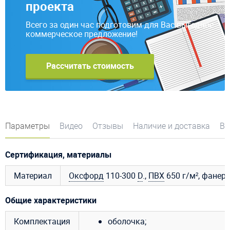
проекта
Всего за один час подготовим для Вас выгодное
коммерческое предложение!
Рассчитать стоимость
Параметры
Видео
Отзывы
Наличие и доставка
Во
Сертификация, материалы
Материал
Оксфорд
110-300
D
.,
ПВХ
650 г/м², фанер
Общие характеристики
Комплектация
оболочка;