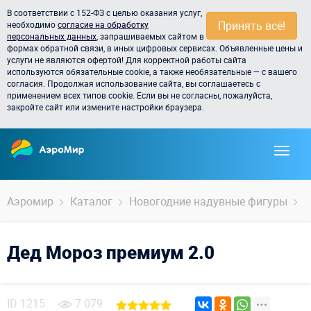
В соответствии с 152-ФЗ с целью оказания услуг,
Принять всё!
необходимо
согласие на обработку
персональных данных
, запрашиваемых сайтом в
формах обратной связи, в иных цифровых сервисах. Объявленные цены и
услуги не являются офертой! Для корректной работы сайта
используются обязательные cookie, а также необязательные — с вашего
согласия. Продолжая использование сайта, вы соглашаетесь с
применением всех типов cookie. Если вы не согласны, пожалуйста,
закройте сайт или измените настройки браузера.
Аэромир
Каталог
Новогодние надувные фигуры
Д
Дед Мороз премиум 2.0
ID
1215
7 079