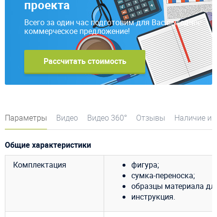
проекта
Всего за один час подготовим для Вас выгодное
коммерческое предложение!
Рассчитать стоимость
Параметры
Видео
Видео 360°
Отзывы
Наличие и 
Общие характеристики
Комплектация
фигура;
сумка-переноска;
образцы материала дл
инструкция.