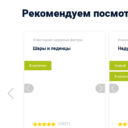
Рекомендуем посмо
Новогодние надувные фигуры
Коман
Шары и леденцы
Наду
В наличии
Новый
В налич
(2921)