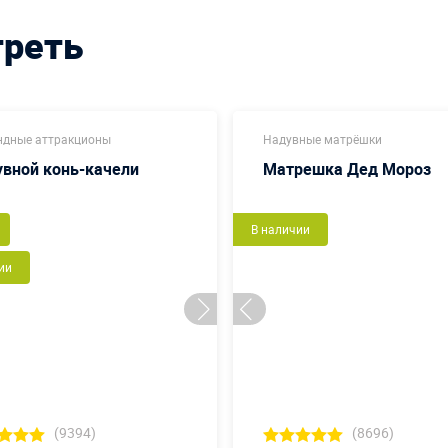
треть
дные аттракционы
Надувные матрёшки
вной конь-качели
Матрешка Дед Мороз
В наличии
ии
(9394)
(8696)