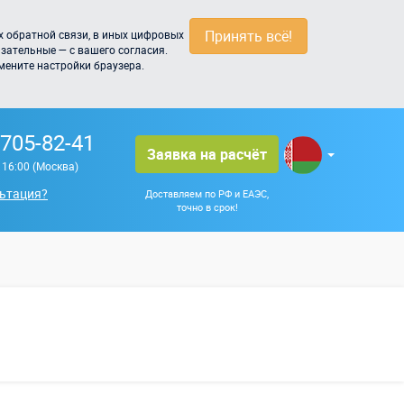
Принять всё!
 обратной связи, в иных цифровых
зательные — с вашего согласия.
мените настройки браузера.
 705-82-41
Заявка на расчёт
о 16:00 (Москва)
ьтация?
Доставляем по РФ и ЕАЭС,
точно в срок!