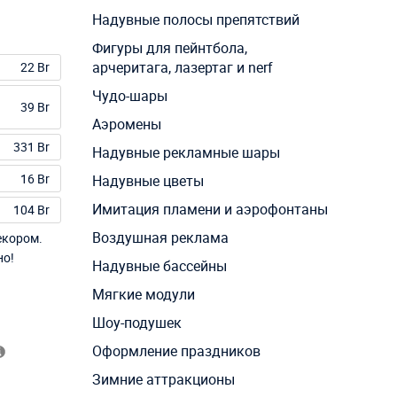
Надувные полосы препятствий
Фигуры для пейнтбола,
арчеритага, лазертаг и nerf
22 Br
Чудо-шары
39 Br
Аэромены
331 Br
Надувные рекламные шары
16 Br
Надувные цветы
Имитация пламени и аэрофонтаны
104 Br
Воздушная реклама
екором.
но!
Надувные бассейны
Мягкие модули
Шоу-подушек
Оформление праздников
Зимние аттракционы