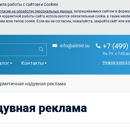
ла работы с сайтом и Cookies
гласие на обработку персональных данных
, запрашиваемых сайтом в формах
я корректной работы сайта используются обязательные cookie, а также необя
 всех типов cookie. Если вы не согласны, пожалуйста, закройте сайт или из
+7 (499)
info@airmir.su
Пн.-Пт. с 7:00 д
алог
Контакты
Нужна консул
ерметичная надувная реклама
дувная реклама