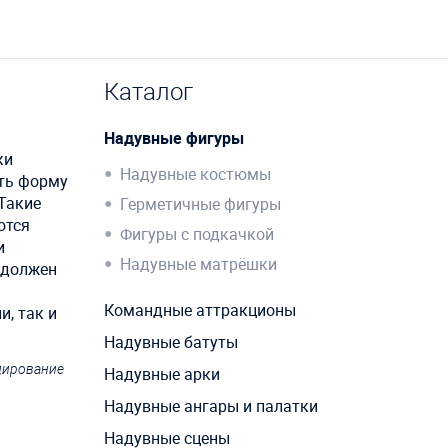
Каталог
Надувные фигуры
ки
Надувные костюмы
еть форму
Такие
Герметичные фигуры
ются
Фигуры с подкачкой
и
Надувные матрёшки
 должен
Командные аттракционы
и, так и
Надувные батуты
ндирование
Надувные арки
Надувные ангары и палатки
Надувные сцены