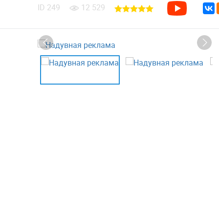
ID
249
12 529