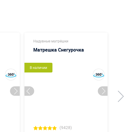
Надувные матрёшки
Надув
Матрешка Снегурочка
Матр
В наличии
В налич
(9428)