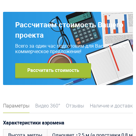
Рассчитаем стоимость Вашего
проекта
Всего за один час подготовим для Вас выгодное
коммерческое предложение!
Рассчитать стоимость
Параметры
Видео 360°
Отзывы
Наличие и доставка
Характеристики аэромена
Высота, метры
Одноцвет ↕2,5 м (⌀ подставки 0,8 м)