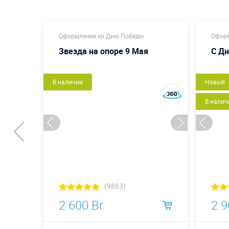
Оформление ко Дню Победы
Оформ
9 мая
Звезда на опоре 9 Мая
С Д
В наличии
Новый
В налич
(9863)
2 600 Br
2 9