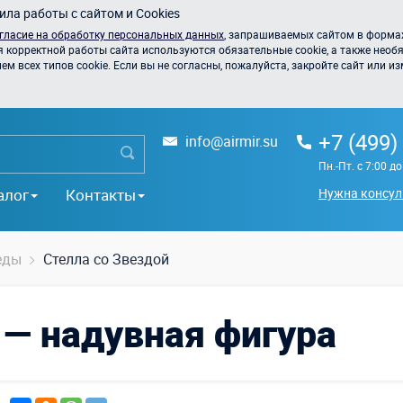
ла работы с сайтом и Cookies
гласие на обработку персональных данных
, запрашиваемых сайтом в формах
я корректной работы сайта используются обязательные cookie, а также необя
 всех типов cookie. Если вы не согласны, пожалуйста, закройте сайт или из
+7 (499)
info@airmir.su
Пн.-Пт. с 7:00 д
алог
Контакты
Нужна консул
еды
Стелла со Звездой
 — надувная фигура