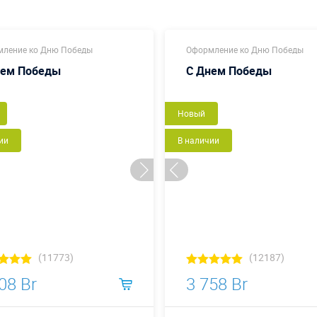
ление ко Дню Победы
Оформление ко Дню Победы
нем Победы
С Днем Победы
Новый
ии
В наличии
(11773)
(12187)
08 Br
3 758 Br