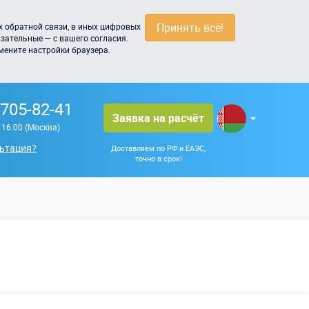
Принять всё!
 обратной связи, в иных цифровых
зательные — с вашего согласия.
мените настройки браузера.
 705-82-41
Заявка на расчёт
о 16:00 (Москва)
ьтация?
Доставляем по РФ и ЕАЭС,
точно в срок!