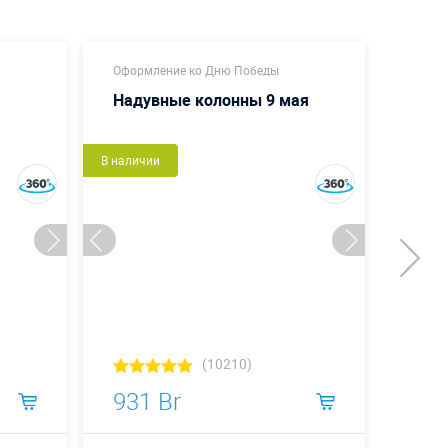
Оформление ко Дню Победы
Оформ
Надувные колонны 9 мая
Коло
В наличии
В налич
(10210)
931 Br
931