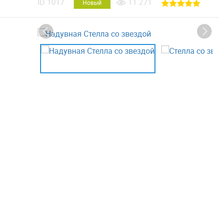
ID
1017
11 271
Новый