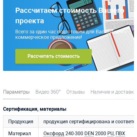
Рассчитаем стоимость Вашего
проекта
Всего за один час подготовим для Вас выгодное
коммерческое предложение!
Рассчитать стоимость
Параметры
Видео 360°
Отзывы
Наличие и доставка
Сертификация, материалы
Продукция
продукция сертифицирована и соответ
Материал
Оксфорд
240-300
DEN
2000
PU
,
ПВХ