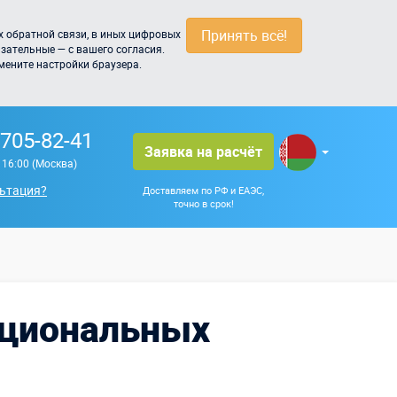
Принять всё!
 обратной связи, в иных цифровых
зательные — с вашего согласия.
мените настройки браузера.
 705-82-41
Заявка на расчёт
о 16:00 (Москва)
ьтация?
Доставляем по РФ и ЕАЭС,
точно в срок!
ациональных