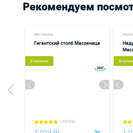
Рекомендуем посмо
Масленица
Масл
Гигантский столб Масленица
Наду
Мас
В наличии
В налич
(10129)
1 024 Br
1 0