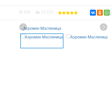
ID
930
13 222