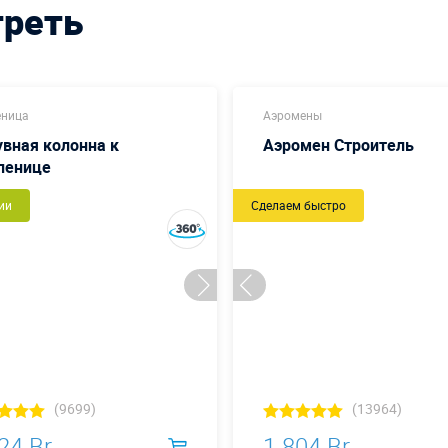
треть
еница
Аэромены
вная колонна к
Аэромен Строитель
ленице
ии
Сделаем быстро
(9699)
(13964)
24 Br
1 804 Br