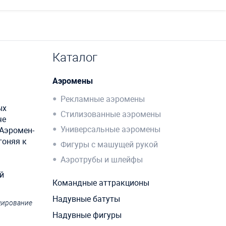
Каталог
Аэромены
Рекламные аэромены
ых
Стилизованные аэромены
че
Универсальные аэромены
 Аэромен-
гоняя к
Фигуры с машущей рукой
Аэротрубы и шлейфы
й
Командные аттракционы
Надувные батуты
ндирование
Надувные фигуры