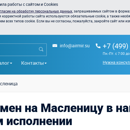
ла работы с сайтом и Cookies
гласие на обработку персональных данных
, запрашиваемых сайтом в формах
я корректной работы сайта используются обязательные cookie, а также необя
 всех типов cookie. Если вы не согласны, пожалуйста, закройте сайт или из
+7 (499)
info@airmir.su
Пн.-Пт. с 7:00 д
алог
Контакты
Нужна консул
сленица
мен на Масленицу в н
м исполнении