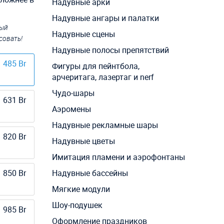
Надувные арки
Надувные ангары и палатки
ный
Надувные сцены
совать!
Надувные полосы препятствий
485 Br
Фигуры для пейнтбола,
арчеритага, лазертаг и nerf
Чудо-шары
631 Br
Аэромены
Надувные рекламные шары
820 Br
Надувные цветы
Имитация пламени и аэрофонтаны
850 Br
Надувные бассейны
Мягкие модули
Шоу-подушек
985 Br
Оформление праздников