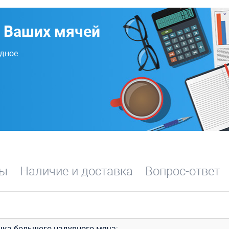
 Ваших мячей
одное
вы
Наличие и доставка
Вопрос-ответ
чка большого надувного мяча;