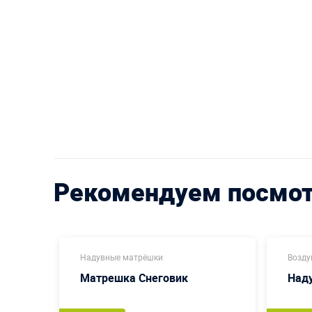
Рекомендуем посмо
Надувные матрёшки
Возду
9 мая
Матрешка Снеговик
Наду