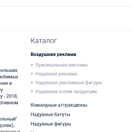
Каталог
Воздушная реклама
Оригинальная реклама
 больших
Надувная реклама
 любимых
Надувные рекламные фигуры
снее и
су
Надувные копии продукции
 - 2018,
ортивном
Командные аттракционы
Надувные батуты
ольный".
Надувные фигуры
долек),
сложнее в