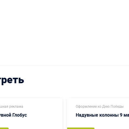
треть
шная реклама
Оформление ко Дню Победы
вной Глобус
Надувные колонны 9 м