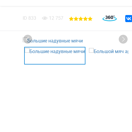
ID
833
12 757