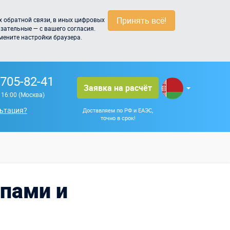
Принять всё!
 обратной связи, в иных цифровых
зательные — с вашего согласия.
мените настройки браузера.
 705-82-41
Заявка на расчёт
о 16:00 (Москва)
ьтация?
Доставляем по РФ и ЕАЭС,
точно в срок!
ипами и