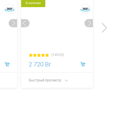
В наличии
Сделаем
(14535)
2 720 Br
1 6
Быстрый просмотр
Быст