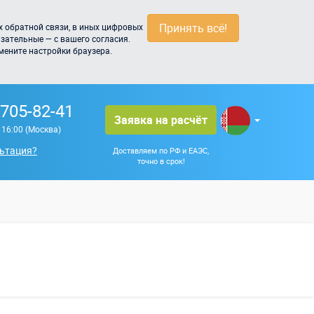
Принять всё!
 обратной связи, в иных цифровых
зательные — с вашего согласия.
мените настройки браузера.
 705-82-41
Заявка на расчёт
о 16:00 (Москва)
ьтация?
Доставляем по РФ и ЕАЭС,
точно в срок!