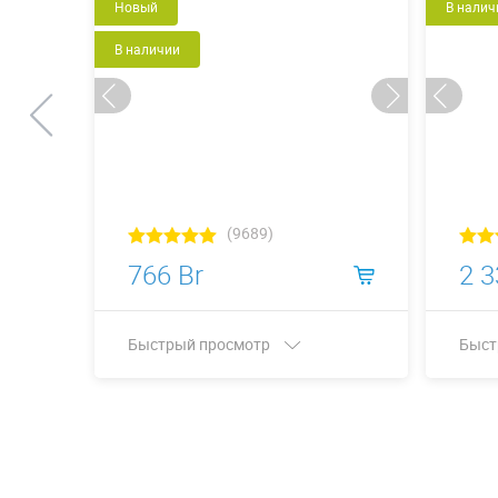
Новый
В налич
В наличии
(9689)
766 Br
2 3
Быстрый просмотр
Быст