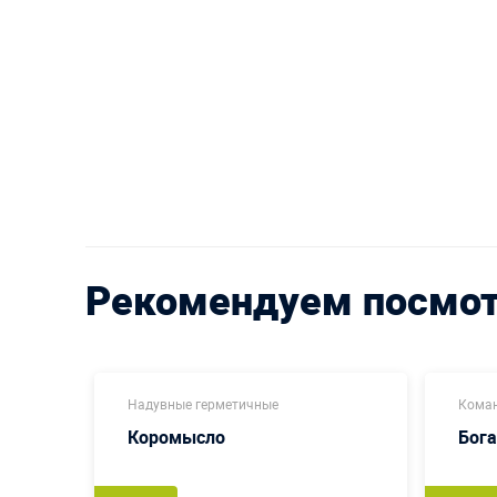
Рекомендуем посмо
Надувные герметичные
Коман
Коромысло
Бог