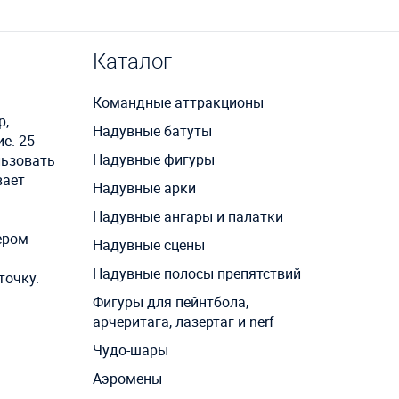
Каталог
Командные аттракционы
р,
Надувные батуты
е. 25
Надувные фигуры
льзовать
вает
Надувные арки
Надувные ангары и палатки
и
ером
Надувные сцены
Надувные полосы препятствий
точку.
Фигуры для пейнтбола,
арчеритага, лазертаг и nerf
Чудо-шары
Аэромены