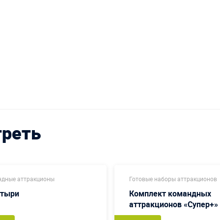
треть
дные аттракционы
Готовые наборы аттракционов
атыри
Комплект командных
аттракционов «Супер+»