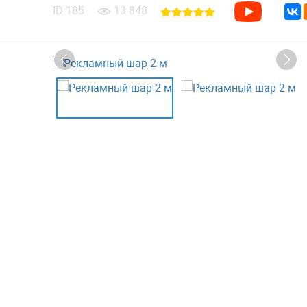
ID
185
13 848