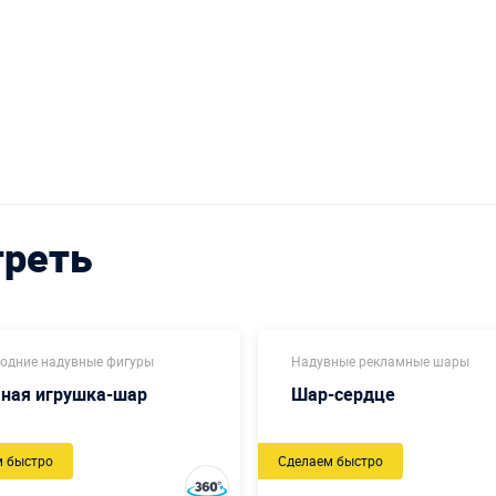
треть
одние надувные фигуры
Надувные рекламные шары
чная игрушка-шар
Шар-сердце
м быстро
Сделаем быстро