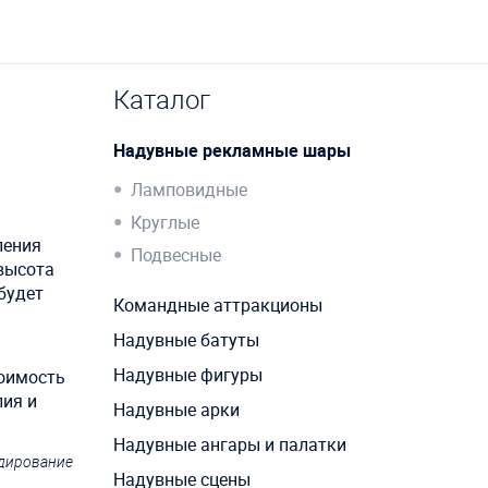
Каталог
Надувные рекламные шары
Ламповидные
Круглые
ления
Подвесные
 высота
будет
Командные аттракционы
Надувные батуты
Надувные фигуры
тоимость
лия и
Надувные арки
Надувные ангары и палатки
ндирование
Надувные сцены