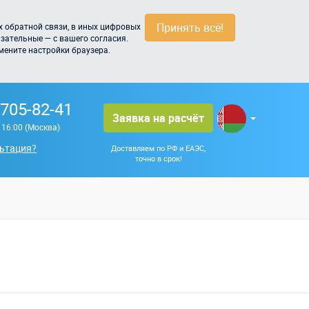
Принять всё!
 обратной связи, в иных цифровых
зательные — с вашего согласия.
мените настройки браузера.
 705-82-41
Заявка на расчёт
о 16:00 (Москва)
ьтация?
Доставляем по РФ и ЕАЭС,
точно в срок!