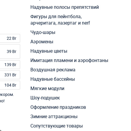
Надувные полосы препятствий
Фигуры для пейнтбола,
арчеритага, лазертаг и nerf
Чудо-шары
22 Br
Аэромены
Надувные цветы
39 Br
Имитация пламени и аэрофонтаны
139 Br
Воздушная реклама
331 Br
Надувные бассейны
104 Br
Мягкие модули
екором.
Шоу-подушек
но!
Оформление праздников
Зимние аттракционы
Сопутствующие товары