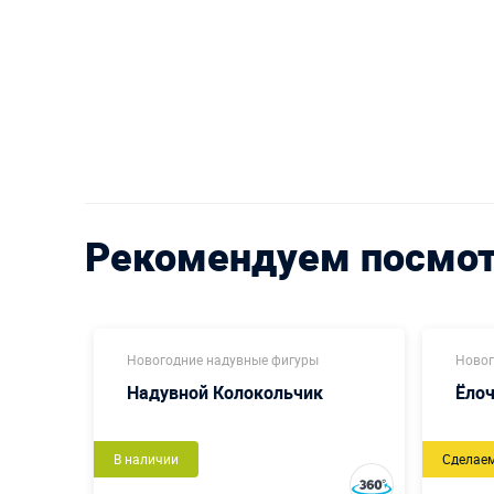
Рекомендуем посмо
Новогодние надувные фигуры
Новог
Надувной Колокольчик
Ёло
В наличии
Сделае