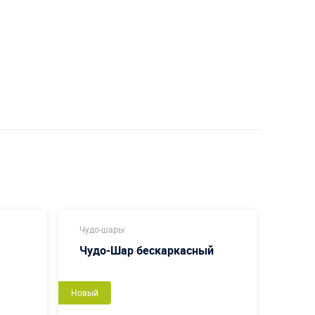
Чудо-шары
Надув
Чудо-Шар бескаркасный
Шар
Новый