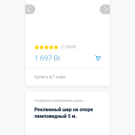
(13068)
1 697 Br
Купить в 1 клик
Высота, метры:
3
Надувные рекламные шары
Больше деталей →
Рекламный шар на опоре
Смотреть видео
ламповидный 5 м.
Купить в 1 клик