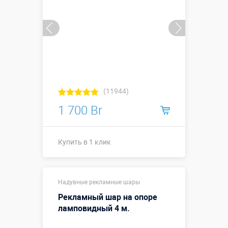
(11944)
1 700 Br
Купить в 1 клик
Высота, метры:
5
Надувные рекламные шары
Больше деталей →
Рекламный шар на опоре
Смотреть видео
ламповидный 4 м.