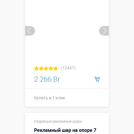
Купить в 1 клик
(12447)
2 266 Br
Купить в 1 клик
Высота, метры:
6
Надувные рекламные шары
Больше деталей →
Рекламный шар на опоре 7
Смотреть видео