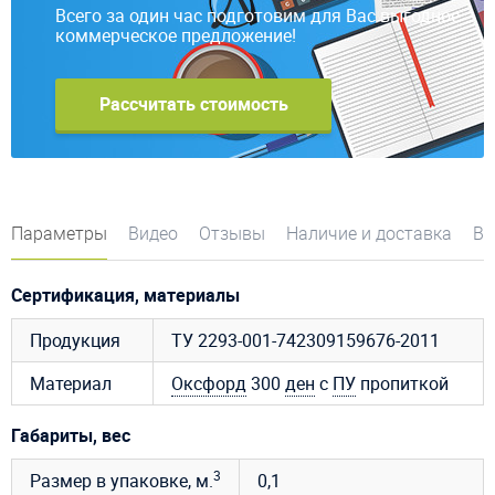
Всего за один час подготовим для Вас выгодное
коммерческое предложение!
Рассчитать стоимость
Параметры
Видео
Отзывы
Наличие и доставка
Во
Сертификация, материалы
Продукция
ТУ 2293-001-742309159676-2011
Материал
Оксфорд
300
ден
с
ПУ
пропиткой
Габариты, вес
3
Размер в упаковке, м.
0,1