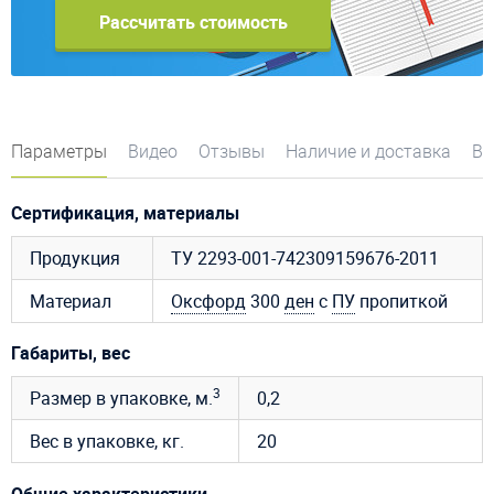
Рассчитать стоимость
Параметры
Видео
Отзывы
Наличие и доставка
Во
Сертификация, материалы
Продукция
ТУ 2293-001-742309159676-2011
Материал
Оксфорд
300
ден
с
ПУ
пропиткой
Габариты, вес
3
Размер в упаковке, м.
0,2
Вес в упаковке, кг.
20
Общие характеристики