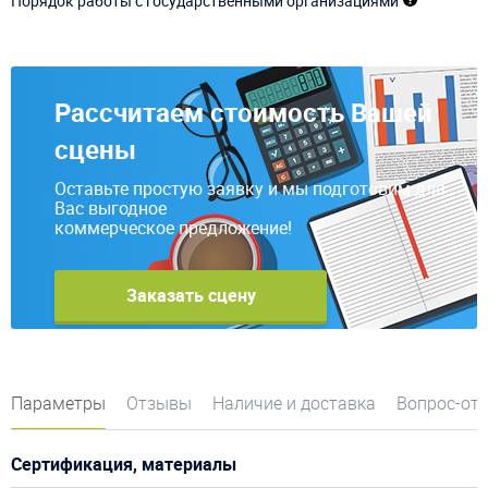
Порядок работы с государственными организациями
Рассчитаем стоимость Вашей
сцены
Оставьте простую заявку и мы подготовим для
Вас выгодное
коммерческое предложение!
Заказать сцену
Параметры
Отзывы
Наличие и доставка
Вопрос-от
Сертификация, материалы