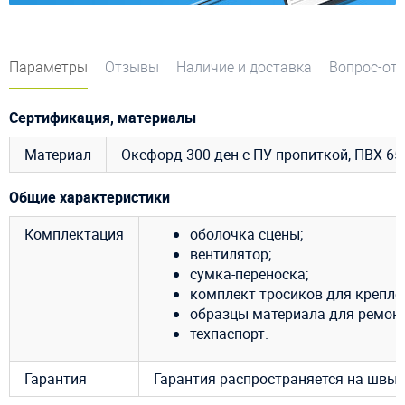
Параметры
Отзывы
Наличие и доставка
Вопрос-от
Сертификация, материалы
Материал
Оксфорд
300
ден
с
ПУ
пропиткой,
ПВХ
650
Общие характеристики
Комплектация
оболочка сцены;
вентилятор;
сумка-переноска;
комплект тросиков для крепле
образцы материала для ремонт
техпаспорт.
Гарантия
Гарантия распространяется на швы и