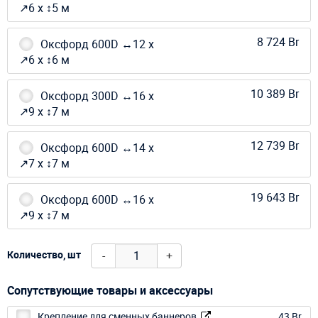
↗6 х ↕5 м
8 724 Br
Оксфорд 600D ↔12 х
↗6 х ↕6 м
10 389 Br
Оксфорд 300D ↔16 х
↗9 х ↕7 м
12 739 Br
Оксфорд 600D ↔14 х
↗7 х ↕7 м
19 643 Br
Оксфорд 600D ↔16 х
↗9 х ↕7 м
-
+
Количество, шт
Сопутствующие товары и аксессуары
Крепление для сменных баннеров
43 Br