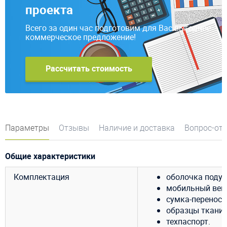
проекта
Всего за один час подготовим для Вас выгодное
коммерческое предложение!
Рассчитать стоимость
Параметры
Отзывы
Наличие и доставка
Вопрос-от
Общие характеристики
Комплектация
оболочка подуш
мобильный венти
сумка-переноск
образцы ткани 
техпаспорт.