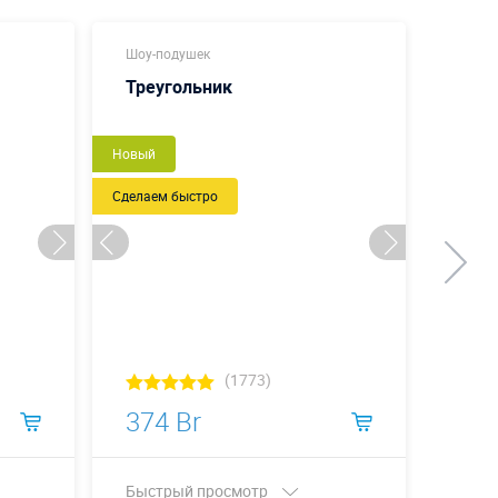
Шоу-подушек
Шоу-п
Треугольник
Бут
Новый
Новый
Сделаем быстро
Сделаем
(1773)
374 Br
393
Быстрый просмотр
Быст