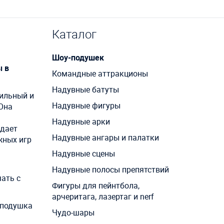
Каталог
Шоу-подушек
ы в
Командные аттракционы
Надувные батуты
тильный и
Надувные фигуры
Она
Надувные арки
здает
Надувные ангары и палатки
жных игр
Надувные сцены
Надувные полосы препятствий
чать с
Фигуры для пейнтбола,
арчеритага, лазертаг и nerf
 подушка
Чудо-шары