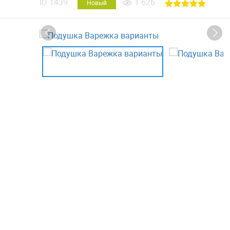
ID
1439
1 626
Новый