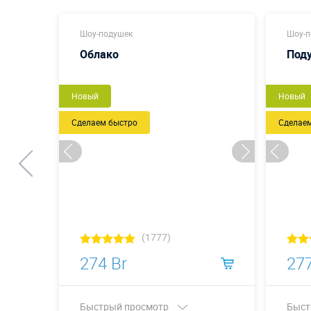
Шоу-подушек
Шоу-п
Облако
Под
Новый
Новый
Сделаем быстро
Сделае
(1777)
274 Br
277
Быстрый просмотр
Быст