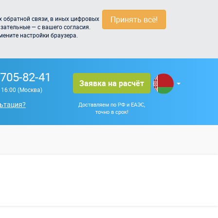
Принять всё!
 обратной связи, в иных цифровых
зательные — с вашего согласия.
мените настройки браузера.
 705-82-41
Заявка на расчёт
о 16:00 (Москва)
ьтация?
Доставляем по РФ и ЕАЭС,
точно в срок!