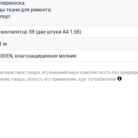
-переноска;
цы ткани для ремонта;
порт.
вентилятор 3В (две штуки АА 1,5В)
,1 м
0DEN, влагозащищенная молния
актеристики товара, его внешний вид и комплектность без предвар
ние товара, область его применения, круг потребителей