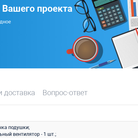
 Вашего проекта
одное
и доставка
Вопрос-ответ
чка подушки;
ный вентилятор - 1 шт.;