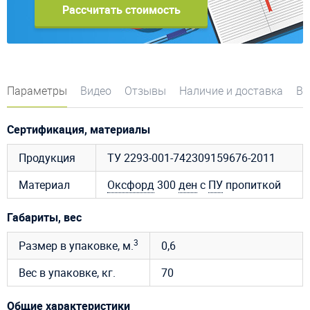
Рассчитать стоимость
Параметры
Видео
Отзывы
Наличие и доставка
Во
Сертификация, материалы
Продукция
ТУ 2293-001-742309159676-2011
Материал
Оксфорд
300
ден
с
ПУ
пропиткой
Габариты, вес
3
Размер в упаковке, м.
0,6
Вес в упаковке, кг.
70
Общие характеристики