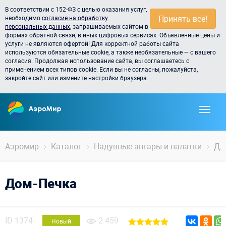
В соответствии с 152-ФЗ с целью оказания услуг,
Принять всё!
необходимо
согласие на обработку
персональных данных
, запрашиваемых сайтом в
формах обратной связи, в иных цифровых сервисах. Объявленные цены и
услуги не являются офертой! Для корректной работы сайта
используются обязательные cookie, а также необязательные — с вашего
согласия. Продолжая использование сайта, вы соглашаетесь с
применением всех типов cookie. Если вы не согласны, пожалуйста,
закройте сайт или измените настройки браузера.
Аэромир
Каталог
Надувные ангары и палатки
Дл
Дом-Печка
ID
1374
2 459
Новый