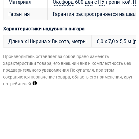
Материал
Оксфорд
600
ден
с
ПУ
пропиткой,
П
Гарантия
Гарантия распространяется на швы и
Характеристики надувного ангара
Длина х Ширина х Высота, метры
6,0 х 7,0 х 5,5 м 
Производитель оставляет за собой право изменять
характеристики товара, его внешний вид и комплектность без
предварительного уведомления Покупателя, при этом
сохраняются назначение товара, область его применения, круг
потребителей